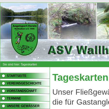
Sie sind hier: Tageskarten
Tageskarten
STARTSEITE
VEREINSGESCHICHTE
Unser Fließgewäs
VORSTANDSCHAFT
TERMINE
die für Gastangle
UNSERE GEWÄSSER