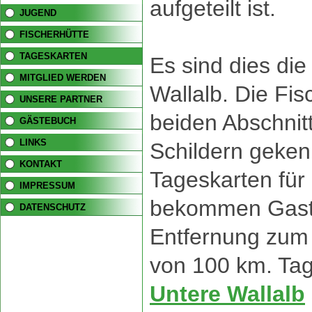
aufgeteilt ist.
JUGEND
FISCHERHÜTTE
TAGESKARTEN
Es sind dies di
MITGLIED WERDEN
Wallalb. Die Fi
UNSERE PARTNER
beiden Abschnitt
GÄSTEBUCH
LINKS
Schildern geken
KONTAKT
Tageskarten für
IMPRESSUM
bekommen Gasta
DATENSCHUTZ
Entfernung zum 
von 100 km. Tag
Untere Wallalb