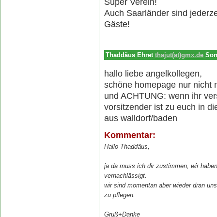
Super Verein!
Auch Saarländer sind jederz
Gäste!
Thaddäus Ehret
thajut(at)gmx.de
Son
thajut(at)gmx.de
hallo liebe angelkollegen,
schöne homepage nur nicht m
und ACHTUNG: wenn ihr verst
vorsitzender ist zu euch in 
aus walldorf/baden
Kommentar:
Hallo Thaddäus,
ja da muss ich dir zustimmen, wir haben
vernachlässigt.
wir sind momentan aber wieder dran unser
zu pflegen.
Gruß+Danke