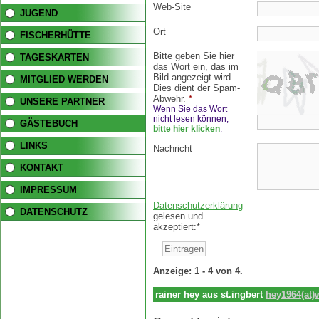
Web-Site
JUGEND
Ort
FISCHERHÜTTE
Bitte geben Sie hier
TAGESKARTEN
das Wort ein, das im
Bild angezeigt wird.
MITGLIED WERDEN
Dies dient der Spam-
Abwehr.
*
UNSERE PARTNER
Wenn Sie das Wort
nicht lesen können,
GÄSTEBUCH
bitte hier klicken
.
LINKS
Nachricht
KONTAKT
IMPRESSUM
Datenschutzerklärung
DATENSCHUTZ
gelesen und
akzeptiert:*
Anzeige:
1 - 4
von
4.
rainer hey aus st.ingbert
hey1964(at)
hey1964(at)web.de