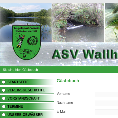
Sie sind hier: Gästebuch
Gästebuch
STARTSEITE
VEREINSGESCHICHTE
Vorname
VORSTANDSCHAFT
Nachname
TERMINE
E-Mail
UNSERE GEWÄSSER