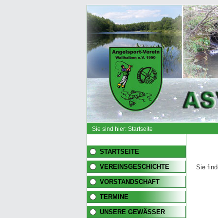
Sie sind hier: Startseite
STARTSEITE
VEREINSGESCHICHTE
Sie fin
VORSTANDSCHAFT
TERMINE
UNSERE GEWÄSSER