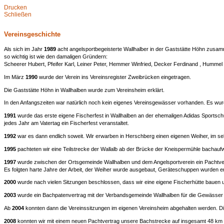
Drucken
Schließen
Vereinsgeschichte
Als sich im Jahr
1989
acht angelsportbegeisterte Wallhalber in der Gaststätte Höhn zusamm
so wichtig ist wie den damaligen Gründern:
Scheerer Hubert, Pfeifer Karl, Leiner Peter, Hemmer Winfried, Decker Ferdinand , Humme
Im März
1990
wurde der Verein ins Vereinsregister Zweibrücken eingetragen.
Die Gaststätte Höhn in Wallhalben wurde zum Vereinsheim erklärt.
In den Anfangszeiten war natürlich noch kein eigenes Vereinsgewässer vorhanden. Es wurd
1991
wurde das erste eigene Fischerfest in Wallhalben an der ehemaligen Adidas Sportschuh
jedes Jahr am Vatertag ein Fischerfest veranstaltet.
1992
war es dann endlich soweit. Wir erwarben in Herschberg einen eigenen Weiher, im s
1995
pachteten wir eine Teilstrecke der Wallalb ab der Brücke der Kneispermühle bachau
1997
wurde zwischen der Ortsgemeinde Wallhalben und dem Angelsportverein ein Pachtver
Es folgten harte Jahre der Arbeit, der Weiher wurde ausgebaut, Geräteschuppen wurden ers
2000
wurde nach vielen Sitzungen beschlossen, dass wir eine eigene Fischerhütte bauen u
2003
wurde ein Bachpatenvertrag mit der Verbandsgemeinde Wallhalben für die Gewässer 
Ab
2004
konnten dann die Vereinssitzungen im eigenen Vereinsheim abgehalten werden. D
2008
konnten wir mit einem neuen Pachtvertrag unsere Bachstrecke auf insgesamt 48 km B