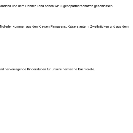
m Saarland und dem Dahner Land haben wir Jugendpartnerschaften geschlossen.
e Mitglieder kommen aus den Kreisen Pirmasens, Kaiserslautern, Zweibrücken und aus dem
ind hervorragende Kinderstuben für unsere heimische Bachforelle.