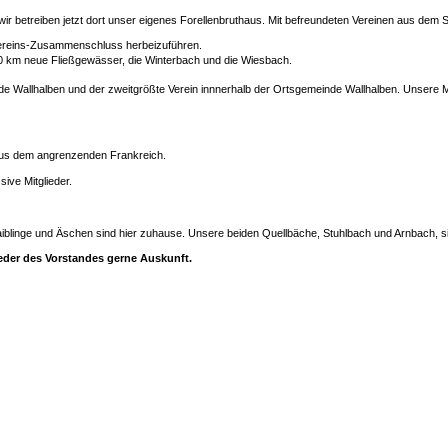
r betreiben jetzt dort unser eigenes Forellenbruthaus. Mit befreundeten Vereinen aus de
ereins-Zusammenschluss herbeizuführen.
10 km neue Fließgewässer, die Winterbach und die Wiesbach.
einde Wallhalben und der zweitgrößte Verein innnerhalb der Ortsgemeinde Wallhalben. Unser
aus dem angrenzenden Frankreich.
ive Mitglieder.
Saiblinge und Äschen sind hier zuhause. Unsere beiden Quellbäche, Stuhlbach und Arnbach, s
eder des Vorstandes gerne Auskunft.