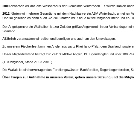
2009
erwarben wir das alte Wasserhaus der Gemeinde Winterbach. Es wurde saniert und wi
2012
führten wir mehrere Gespräche mit dem Nachbarverein ASV Winterbach, um einen V
Und so geschah es dann auch. Ab 2013 hatten wir 7 neue aktive Mitglieder mehr und ca. 
Der Angelsportverein Wallhalben ist zur Zeit der größte Angelverein in der Verbandsgem
Saarland.
Alljährlich veranstalten wir selbst und beteiligen uns auch an den Umwelttagen.
Zu unserem Fischerfest kommen Angler aus ganz Rheinland-Pfalz, dem Saarland, sowie 
Unser Mitgliederstand beträgt zur Zeit: 30 Aktive Angler, 19 Jugendangler und über 100 Pass
(110 Mitglieder, Stand 21.03.2010.)
Die Wallalb ist ein hervorragendes Forellengewässer. Bachforellen, Regenbogenforellen, 
Über Fragen zur Aufnahme in unseren Verein, geben unsere Satzung und die Mitgli