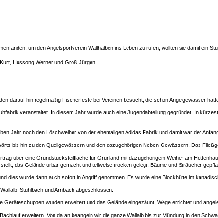
enfanden, um den Angelsportverein Wallhalben ins Leben zu rufen, wollten sie damit ein Stü
l Kurt, Hussong Werner und Groß Jürgen.
en darauf hin regelmäßig Fischerfeste bei Vereinen besucht, die schon Angelgewässer hatte
fabrik veranstaltet. In diesem Jahr wurde auch eine Jugendabteilung gegründet. In kürzester 
elben Jahr noch den Löschweiher von der ehemaligen Adidas Fabrik und damit war der Anfan
fwärts bis hin zu den Quellgewässern und den dazugehörigen Neben-Gewässern. Das Fließge
trag über eine Grundstücksteilfläche für Grünland mit dazugehörigem Weiher am Hettenhau
tellt, das Gelände urbar gemacht und teilweise trocken gelegt, Bäume und Sträucher gepflan
nd dies wurde dann auch sofort in Angriff genommen. Es wurde eine Blockhütte im kanadische
Wallalb, Stuhlbach und Arnbach abgeschlossen.
ie Geräteschuppen wurden erweitert und das Gelände eingezäunt, Wege errichtet und angele
achlauf erweitern. Von da an beangeln wir die ganze Wallalb bis zur Mündung in den Schwa