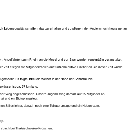
ck Lebensqualität schaffen, das zu erhalten und zu pflegen, den Anglern noch heute genau
n. Angelfahrten zum Rhein, an die Mosel und zur Saar wurden regelmäßig veranstaltet.
Zeit stiegen die Mitgliederzahlen auf fünfzehn aktive Fischer an. Ab dieser Zeit wurde
g gemacht. Es folgte
1993
ein Weiher in der Nähe der Scharrmühle.
wässer ist ca. 37 km lang.
ser Weg abgeschlossen. Unsere Jugend stieg damals auf 25 Mitglieder an.
zt und ein Biotop angelegt.
n Stil errichtet, danach noch eine Toilettenanlage und ein Nebenraum.
gt.
rzbach bei Thaleischweiler-Fröschen.