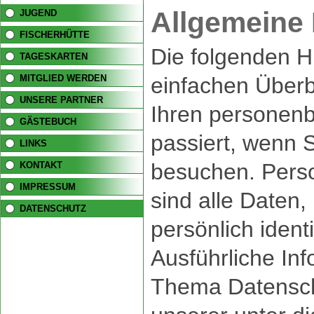
Allgemeine
JUGEND
FISCHERHÜTTE
Die folgenden H
TAGESKARTEN
einfachen Überb
MITGLIED WERDEN
UNSERE PARTNER
Ihren personen
GÄSTEBUCH
passiert, wenn 
LINKS
besuchen. Per
KONTAKT
IMPRESSUM
sind alle Daten,
DATENSCHUTZ
persönlich ident
Ausführliche In
Thema Datensch