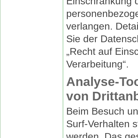
Einschränkung d
personenbezog
verlangen. Deta
Sie der Datensc
„Recht auf Eins
Verarbeitung“.
Analyse-Too
von Drittan
Beim Besuch uns
Surf-Verhalten s
werden. Das ges