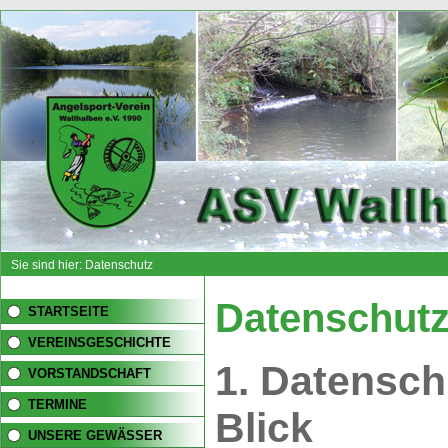
Sie sind hier: Datenschutz
Datenschutz
STARTSEITE
VEREINSGESCHICHTE
1. Datensch
VORSTANDSCHAFT
TERMINE
Blick
UNSERE GEWÄSSER